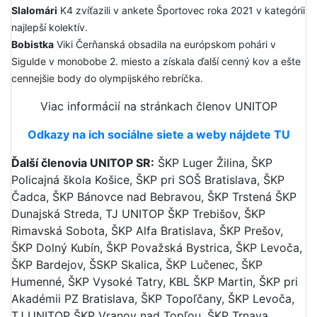
Slalomári
K4 zvíťazili v ankete Športovec roka 2021 v kategórii
najlepší kolektív.
Bobistka
Viki Čerňanská obsadila na európskom pohári v
Sigulde v monobobe 2. miesto a získala ďalší cenný kov a ešte
cennejšie body do olympijského rebríčka.
Viac informácií na stránkach členov UNITOP
Odkazy na ich sociálne siete a weby nájdete TU
Ďalší členovia UNITOP SR:
ŠKP Luger Žilina, ŠKP
Policajná škola Košice, ŠKP pri SOŠ Bratislava, ŠKP
Čadca, ŠKP Bánovce nad Bebravou, ŠKP Trstená ŠKP
Dunajská Streda, TJ UNITOP ŠKP Trebišov, ŠKP
Rimavská Sobota, ŠKP Alfa Bratislava, ŠKP Prešov,
ŠKP Dolný Kubín, ŠKP Považská Bystrica, ŠKP Levoča,
ŠKP Bardejov, ŠSKP Skalica, ŠKP Lučenec, ŠKP
Humenné, ŠKP Vysoké Tatry, KBL ŠKP Martin, ŠKP pri
Akadémii PZ Bratislava, ŠKP Topoľčany, ŠKP Levoča,
TJ UNITOP ŠKP Vranov nad Topľou, ŠKP Trnava.