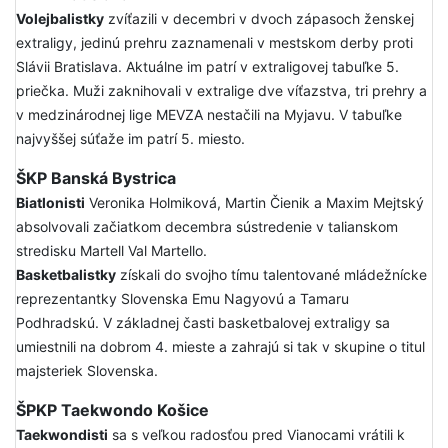
Volejbalistky
zvíťazili v decembri v dvoch zápasoch ženskej
extraligy, jedinú prehru zaznamenali v mestskom derby proti
Slávii Bratislava. Aktuálne im patrí v extraligovej tabuľke 5.
priečka. Muži zaknihovali v extralige dve víťazstva, tri prehry a
v medzinárodnej lige MEVZA nestačili na Myjavu. V tabuľke
najvyššej súťaže im patrí 5. miesto.
ŠKP Banská Bystrica
Biatlonisti
Veronika Holmiková, Martin Čienik a Maxim Mejtský
absolvovali začiatkom decembra sústredenie v talianskom
stredisku Martell Val Martello.
Basketbalistky
získali do svojho tímu talentované mládežnícke
reprezentantky Slovenska Emu Nagyovú a Tamaru
Podhradskú. V základnej časti basketbalovej extraligy sa
umiestnili na dobrom 4. mieste a zahrajú si tak v skupine o titul
majsteriek Slovenska.
ŠPKP Taekwondo Košice
Taekwondisti
sa s veľkou radosťou pred Vianocami vrátili k