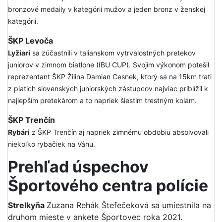
bronzové medaily v kategórii mužov a jeden bronz v ženskej
kategórii.
ŠKP Levoča
Lyžiari
sa zúčastnili v talianskom vytrvalostných pretekov
juniorov v zimnom biatlone (IBU CUP). Svojím výkonom potešil
reprezentant ŠKP Žilina Damian Cesnek, ktorý sa na 15km trati
z piatich slovenských juniorských zástupcov najviac priblížil k
najlepším pretekárom a to napriek šiestim trestným kolám.
ŠKP Trenčín
Rybári
z ŠKP Trenčín aj napriek zimnému obdobiu absolvovali
niekoľko rybačiek na Váhu.
Prehľad úspechov
Športového centra polície
Strelkyňa
Zuzana Rehák Štefečeková sa umiestnila na
druhom mieste v ankete Športovec roka 2021.