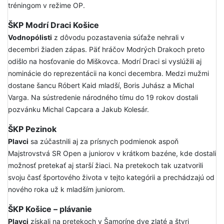
tréningom v režime OP.
ŠKP Modrí Draci Košice
Vodnopólisti
z dôvodu pozastavenia súťaže nehrali v
decembri žiaden zápas. Päť hráčov Modrých Drakoch preto
odišlo na hosťovanie do Miškovca. Modrí Draci si vyslúžili aj
nominácie do reprezentácii na konci decembra. Medzi mužmi
dostane šancu Róbert Kaid mladší, Boris Juhász a Michal
Varga. Na sústredenie národného tímu do 19 rokov dostali
pozvánku Michal Capcara a Jakub Kolesár.
ŠKP Pezinok
Plavci
sa zúčastnili aj za prísnych podmienok aspoň
Majstrovstvá SR Open a juniorov v krátkom bazéne, kde dostali
možnosť pretekať aj starší žiaci. Na pretekoch tak uzatvorili
svoju časť športového života v tejto kategórii a prechádzajú od
nového roka už k mladším juniorom.
ŠKP Košice – plávanie
Plavci
získali na pretekoch v Šamoríne dve zlaté a štyri