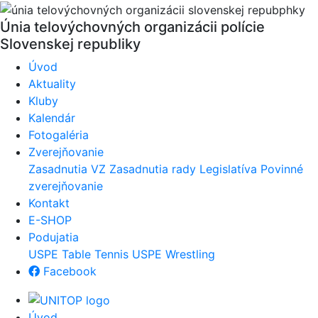
Únia telovýchovných organizácii polície
Slovenskej republiky
Úvod
Aktuality
Kluby
Kalendár
Fotogaléria
Zverejňovanie
Zasadnutia VZ
Zasadnutia rady
Legislatíva
Povinné
zverejňovanie
Kontakt
E-SHOP
Podujatia
USPE Table Tennis
USPE Wrestling
Facebook
Úvod