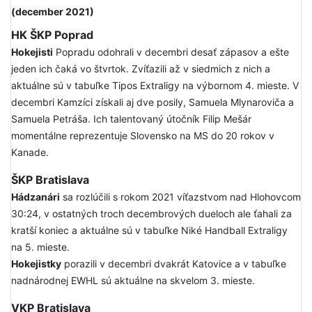
(december 2021)
HK ŠKP Poprad
Hokejisti
Popradu odohrali v decembri desať zápasov a ešte
jeden ich čaká vo štvrtok. Zvíťazili až v siedmich z nich a
aktuálne sú v tabuľke Tipos Extraligy na výbornom 4. mieste. V
decembri Kamzíci získali aj dve posily, Samuela Mlynaroviča a
Samuela Petráša. Ich talentovaný útočník Filip Mešár
momentálne reprezentuje Slovensko na MS do 20 rokov v
Kanade.
ŠKP Bratislava
Hádzanári
sa rozlúčili s rokom 2021 víťazstvom nad Hlohovcom
30:24, v ostatných troch decembrových dueloch ale ťahali za
kratší koniec a aktuálne sú v tabuľke Niké Handball Extraligy
na 5. mieste.
Hokejistky
porazili v decembri dvakrát Katovice a v tabuľke
nadnárodnej EWHL sú aktuálne na skvelom 3. mieste.
VKP Bratislava