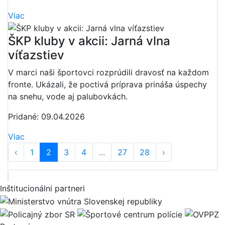
Viac
ŠKP kluby v akcii: Jarná vlna
víťazstiev
V marci naši športovci rozprúdili dravosť na každom
fronte. Ukázali, že poctivá príprava prináša úspechy
na snehu, vode aj palubovkách.
Pridané: 09.04.2026
Viac
‹
1
2
3
4
...
27
28
›
Inštitucionálni partneri