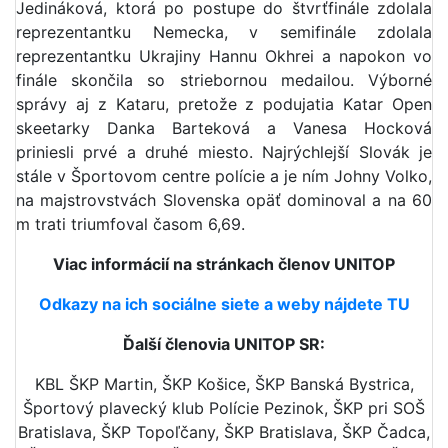
Jedináková, ktorá po postupe do štvrťfinále zdolala
reprezentantku Nemecka, v semifinále zdolala
reprezentantku Ukrajiny Hannu Okhrei a napokon vo
finále skončila so striebornou medailou. Výborné
správy aj z Kataru, pretože z podujatia Katar Open
skeetarky Danka Barteková a Vanesa Hocková
priniesli prvé a druhé miesto. Najrýchlejší Slovák je
stále v Športovom centre polície a je ním Johny Volko,
na majstrovstvách Slovenska opäť dominoval a na 60
m trati triumfoval časom 6,69.
Viac informácií na stránkach členov UNITOP
Odkazy na ich sociálne siete a weby nájdete TU
Ďalší členovia UNITOP SR:
KBL ŠKP Martin, ŠKP Košice, ŠKP Banská Bystrica,
Športový plavecký klub Polície Pezinok, ŠKP pri SOŠ
Bratislava, ŠKP Topoľčany, ŠKP Bratislava, ŠKP Čadca,