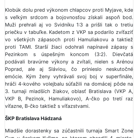
Klobúk dolu pred výkonom chlapcov proti Myjave, kde
s veľkým srdcom a bojovnosťou získali aspoň bod.
Muži prehrali aj vo Svidníku 1:3 a prišli tak o tretiu
priečku v tabuľke. Kadetom z VKP sa podarilo zvíťaziť
vo všetkých zápasoch proti Hamuliakovu a taktiež
proti TAMI. Starší žiaci odohrali napínavé zápasy s
Pezinkom s úspešným koncom (3:2). Dievčatá
podávali bravúrne výkony a zvítali, nielen s Arénou
Poprad, ale aj Sláviou, čo prinieslo neskutočné
emócie. Kým ženy vyhrávali svoj boj v superfinále,
hráči 4-kového volejbalu súťažili na domácej pôde na
3. turnaji mladších žiakov, oblasť Bratislava (VKP A,
VKP B, Pezinok, Hamuliakovo), A-čko po tretí raz
víťazne, B-čko taktiež s víťazstvami.
ŠKP Bratislava Hádzaná
Mladšie dorastenky sa zúčastnili turnaja Smart Zone