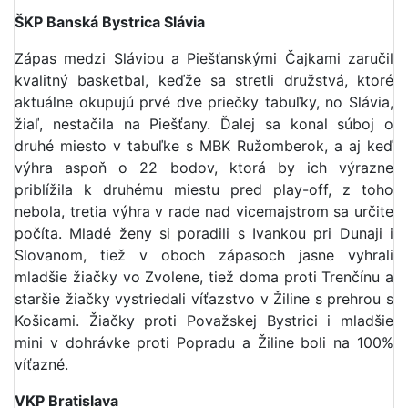
ŠKP Banská Bystrica Slávia
Zápas medzi Sláviou a Piešťanskými Čajkami zaručil
kvalitný basketbal, keďže sa stretli družstvá, ktoré
aktuálne okupujú prvé dve priečky tabuľky, no Slávia,
žiaľ, nestačila na Piešťany. Ďalej sa konal súboj o
druhé miesto v tabuľke s MBK Ružomberok, a aj keď
výhra aspoň o 22 bodov, ktorá by ich výrazne
priblížila k druhému miestu pred play-off, z toho
nebola, tretia výhra v rade nad vicemajstrom sa určite
počíta. Mladé ženy si poradili s Ivankou pri Dunaji i
Slovanom, tiež v oboch zápasoch jasne vyhrali
mladšie žiačky vo Zvolene, tiež doma proti Trenčínu a
staršie žiačky vystriedali víťazstvo v Žiline s prehrou s
Košicami. Žiačky proti Považskej Bystrici i mladšie
mini v dohrávke proti Popradu a Žiline boli na 100%
víťazné.
VKP Bratislava