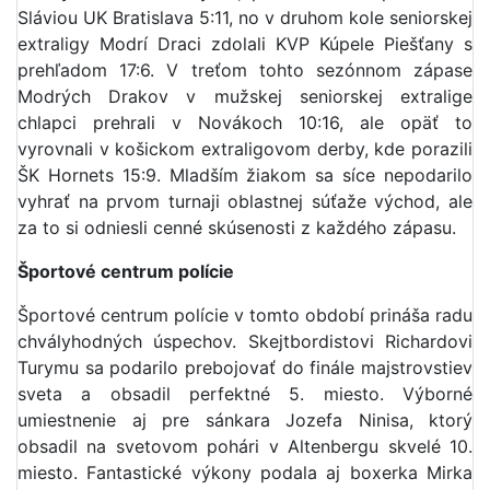
Sláviou UK Bratislava 5:11, no v druhom kole seniorskej
extraligy Modrí Draci zdolali KVP Kúpele Piešťany s
prehľadom 17:6. V treťom tohto sezónnom zápase
Modrých Drakov v mužskej seniorskej extralige
chlapci prehrali v Novákoch 10:16, ale opäť to
vyrovnali v košickom extraligovom derby, kde porazili
ŠK Hornets 15:9. Mladším žiakom sa síce nepodarilo
vyhrať na prvom turnaji oblastnej súťaže východ, ale
za to si odniesli cenné skúsenosti z každého zápasu.
Športové centrum polície
Športové centrum polície v tomto období prináša radu
chvályhodných úspechov. Skejtbordistovi Richardovi
Turymu sa podarilo prebojovať do finále majstrovstiev
sveta a obsadil perfektné 5. miesto. Výborné
umiestnenie aj pre sánkara Jozefa Ninisa, ktorý
obsadil na svetovom pohári v Altenbergu skvelé 10.
miesto. Fantastické výkony podala aj boxerka Mirka