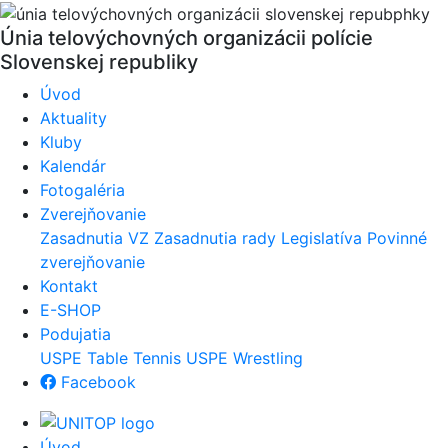
Únia telovýchovných organizácii polície
Slovenskej republiky
Úvod
Aktuality
Kluby
Kalendár
Fotogaléria
Zverejňovanie
Zasadnutia VZ
Zasadnutia rady
Legislatíva
Povinné
zverejňovanie
Kontakt
E-SHOP
Podujatia
USPE Table Tennis
USPE Wrestling
Facebook
Úvod