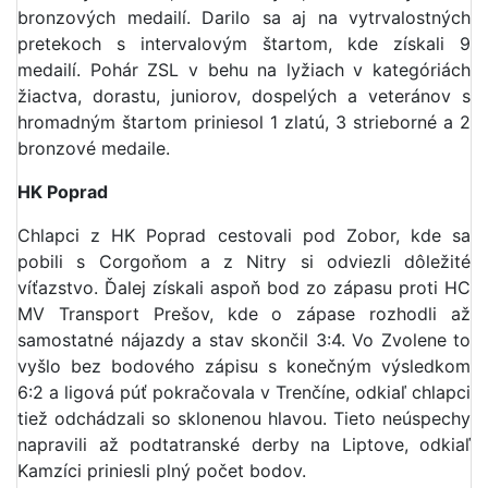
bronzových medailí. Darilo sa aj na vytrvalostných
pretekoch s intervalovým štartom, kde získali 9
medailí. Pohár ZSL v behu na lyžiach v kategóriách
žiactva, dorastu, juniorov, dospelých a veteránov s
hromadným štartom priniesol 1 zlatú, 3 strieborné a 2
bronzové medaile.
HK Poprad
Chlapci z HK Poprad cestovali pod Zobor, kde sa
pobili s Corgoňom a z Nitry si odviezli dôležité
víťazstvo. Ďalej získali aspoň bod zo zápasu proti HC
MV Transport Prešov, kde o zápase rozhodli až
samostatné nájazdy a stav skončil 3:4. Vo Zvolene to
vyšlo bez bodového zápisu s konečným výsledkom
6:2 a ligová púť pokračovala v Trenčíne, odkiaľ chlapci
tiež odchádzali so sklonenou hlavou. Tieto neúspechy
napravili až podtatranské derby na Liptove, odkiaľ
Kamzíci priniesli plný počet bodov.