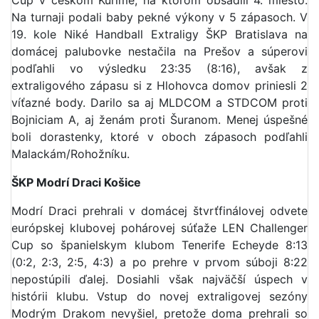
Cup v českom Kuřime, na ktorom obsadili 4. miesto.
Na turnaji podali baby pekné výkony v 5 zápasoch. V
19. kole Niké Handball Extraligy ŠKP Bratislava na
domácej palubovke nestačila na Prešov a súperovi
podľahli vo výsledku 23:35 (8:16), avšak z
extraligového zápasu si z Hlohovca domov priniesli 2
víťazné body. Darilo sa aj MLDCOM a STDCOM proti
Bojniciam A, aj ženám proti Šuranom. Menej úspešné
boli dorastenky, ktoré v oboch zápasoch podľahli
Malackám/Rohožníku.
ŠKP Modrí Draci Košice
Modrí Draci prehrali v domácej štvrťfinálovej odvete
európskej klubovej pohárovej súťaže LEN Challenger
Cup so španielskym klubom Tenerife Echeyde 8:13
(0:2, 2:3, 2:5, 4:3) a po prehre v prvom súboji 8:22
nepostúpili ďalej. Dosiahli však najväčší úspech v
histórii klubu. Vstup do novej extraligovej sezóny
Modrým Drakom nevyšiel, pretože doma prehrali so