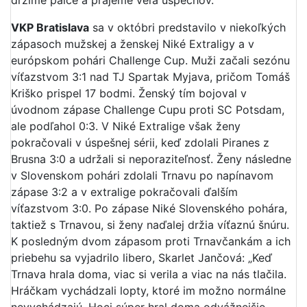
držíme palce a prajeme veľa úspechov.
VKP Bratislava
sa v októbri predstavilo v niekoľkých
zápasoch mužskej a ženskej Niké Extraligy a v
európskom pohári Challenge Cup. Muži začali sezónu
víťazstvom 3:1 nad TJ Spartak Myjava, pričom Tomáš
Kriško prispel 17 bodmi. Ženský tím bojoval v
úvodnom zápase Challenge Cupu proti SC Potsdam,
ale podľahol 0:3. V Niké Extralige však ženy
pokračovali v úspešnej sérii, keď zdolali Piranes z
Brusna 3:0 a udržali si neporaziteľnosť. Ženy následne
v Slovenskom pohári zdolali Trnavu po napínavom
zápase 3:2 a v extralige pokračovali ďalším
víťazstvom 3:0. Po zápase Niké Slovenského pohára,
taktiež s Trnavou, si ženy naďalej držia víťaznú šnúru.
K posledným dvom zápasom proti Trnavčankám a ich
priebehu sa vyjadrilo libero, Skarlet Jančová: „Keď
Trnava hrala doma, viac si verila a viac na nás tlačila.
Hráčkam vychádzali lopty, ktoré im možno normálne