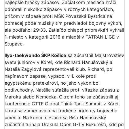
najlepšie hráčky zápasov. Začiatkom mesiaca hráči
odohrali niekoľko zápasov v rôznych kategóriách,
pričom v zápase proti MŠK Považská Bystrica na
domácej pôde mužský tím predviedol bojovný výkon,
ale podľahol 29:33. Zatiaľčo chlapci prípravkári vyhrali
1. miesto v kategórii 2016 a mladší v TATRAN LIGE v
Stupave.
Ilyo-taekwondo ŠKP Košice
sa zúčastnil Majstrovstiev
sveta juniorov v Kórei, kde Richard Hanušovský a
Natália Zagyiová reprezentovali klub. Richard, po
napínavom zápase, vypadol v 1. kole proti
egyptskému pretekárovi, no jeho výkon bol
obdivuhodný. Natália súťažila proti víťazke zápasu z
Maroka alebo Nemecka. Okrem toho sa zúčastnili aj
konferencie GTTF Global Think Tank Summit v Kórei,
ktorá sa zameriavala na tradičné hodnoty bojového
umenia. Na konci mesiaca sa Rišo Hanušovský
zúčastnil turnaja Drakula Open G-1 v Bukurešti, kde po