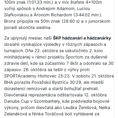
100m znak (1:01.33 min.) a v mix štafete 4x100m
voľný spôsob s Andrejom Adamom, Luciou
Slafkovskou a Áronom Richardom (3:44.02 min.).
Bronz pripojila na 50m znak (28.60 s) a v juniorskom
poradí skončila siedma.
Za uplynulý mesiac naši
ŠKP hádzanári a hádzanárky
dosiahli vynikajúce výsledky v rôznych zápasoch a
turnajoch. Dňa 22. októbra sa uskutočnilo 2. kolo
minihádzanej v rámci projektu Športom za duševné
zdravie detí, kde sa zúčastnilo 7 škôl a odohralo sa 30
zápasov. 26. októbra sa tešili z výhry proti
SPORTAcademy Hlohovec 25:23. V sobotu 21. októbra
BHA porazila Považskú Bystricu 30:29, ale mladší
dorastenci remizovali a starší bohužiaľ prehrali.
Dievčenská reprezentácia odštartovala 12. októbra
Danube Cup v Szombathely, kde predviedla bojovné
výkony, pričom dievčatá ako Leuška Ženišová, Nelka
Zelenáková a Ninka Toráčová boli vyhlásené za