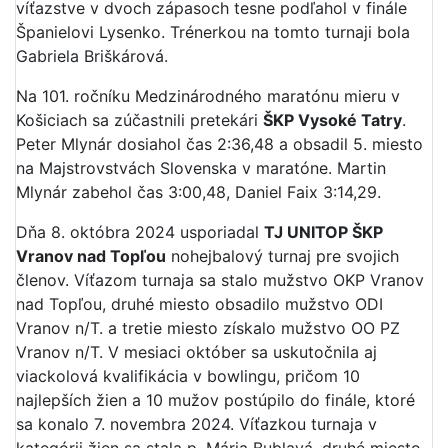
víťazstve v dvoch zápasoch tesne podľahol v finále
Španielovi Lysenko. Trénerkou na tomto turnaji bola
Gabriela Briškárová.
Na 101. ročníku Medzinárodného maratónu mieru v
Košiciach sa zúčastnili pretekári
ŠKP Vysoké Tatry
.
Peter Mlynár dosiahol čas 2:36,48 a obsadil 5. miesto
na Majstrovstvách Slovenska v maratóne. Martin
Mlynár zabehol čas 3:00,48, Daniel Faix 3:14,29.
Dňa 8. októbra 2024 usporiadal
TJ UNITOP ŠKP
Vranov nad Topľou
nohejbalový turnaj pre svojich
členov. Víťazom turnaja sa stalo mužstvo OKP Vranov
nad Topľou, druhé miesto obsadilo mužstvo ODI
Vranov n/T. a tretie miesto získalo mužstvo OO PZ
Vranov n/T. V mesiaci október sa uskutočnila aj
viackolová kvalifikácia v bowlingu, pričom 10
najlepších žien a 10 mužov postúpilo do finále, ktoré
sa konalo 7. novembra 2024. Víťazkou turnaja v