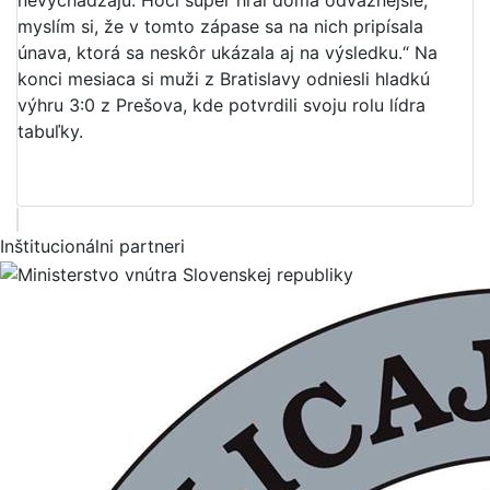
nevychádzajú. Hoci súper hral doma odvážnejšie,
myslím si, že v tomto zápase sa na nich pripísala
únava, ktorá sa neskôr ukázala aj na výsledku.“ Na
konci mesiaca si muži z Bratislavy odniesli hladkú
výhru 3:0 z Prešova, kde potvrdili svoju rolu lídra
tabuľky.
Inštitucionálni partneri