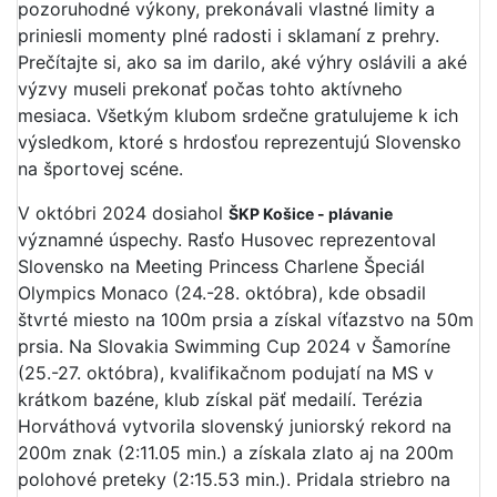
pozoruhodné výkony, prekonávali vlastné limity a
priniesli momenty plné radosti i sklamaní z prehry.
Prečítajte si, ako sa im darilo, aké výhry oslávili a aké
výzvy museli prekonať počas tohto aktívneho
mesiaca. Všetkým klubom srdečne gratulujeme k ich
výsledkom, ktoré s hrdosťou reprezentujú Slovensko
na športovej scéne.
V októbri 2024 dosiahol
ŠKP Košice - plávanie
významné úspechy. Rasťo Husovec reprezentoval
Slovensko na Meeting Princess Charlene Špeciál
Olympics Monaco (24.-28. októbra), kde obsadil
štvrté miesto na 100m prsia a získal víťazstvo na 50m
prsia. Na Slovakia Swimming Cup 2024 v Šamoríne
(25.-27. októbra), kvalifikačnom podujatí na MS v
krátkom bazéne, klub získal päť medailí. Terézia
Horváthová vytvorila slovenský juniorský rekord na
200m znak (2:11.05 min.) a získala zlato aj na 200m
polohové preteky (2:15.53 min.). Pridala striebro na