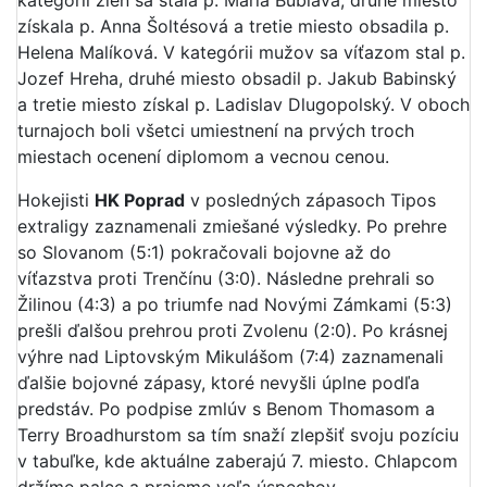
kategórii žien sa stala p. Mária Bublavá, druhé miesto
získala p. Anna Šoltésová a tretie miesto obsadila p.
Helena Malíková. V kategórii mužov sa víťazom stal p.
Jozef Hreha, druhé miesto obsadil p. Jakub Babinský
a tretie miesto získal p. Ladislav Dlugopolský. V oboch
turnajoch boli všetci umiestnení na prvých troch
miestach ocenení diplomom a vecnou cenou.
Hokejisti
HK Poprad
v posledných zápasoch Tipos
extraligy zaznamenali zmiešané výsledky. Po prehre
so Slovanom (5:1) pokračovali bojovne až do
víťazstva proti Trenčínu (3:0). Následne prehrali so
Žilinou (4:3) a po triumfe nad Novými Zámkami (5:3)
prešli ďalšou prehrou proti Zvolenu (2:0). Po krásnej
výhre nad Liptovským Mikulášom (7:4) zaznamenali
ďalšie bojovné zápasy, ktoré nevyšli úplne podľa
predstáv. Po podpise zmlúv s Benom Thomasom a
Terry Broadhurstom sa tím snaží zlepšiť svoju pozíciu
v tabuľke, kde aktuálne zaberajú 7. miesto. Chlapcom