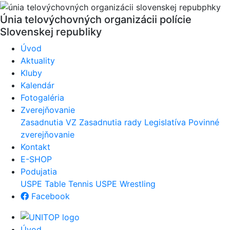
Únia telovýchovných organizácii polície
Slovenskej republiky
Úvod
Aktuality
Kluby
Kalendár
Fotogaléria
Zverejňovanie
Zasadnutia VZ
Zasadnutia rady
Legislatíva
Povinné
zverejňovanie
Kontakt
E-SHOP
Podujatia
USPE Table Tennis
USPE Wrestling
Facebook
Úvod