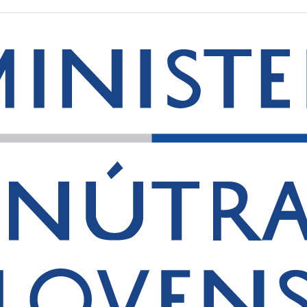
×
Športový klub polície pri OR PZ Martin
Komenského 4056/2, 036 48 Martin