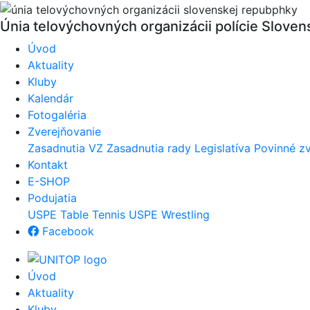
Únia telovýchovných organizácii polície
Slovens
Úvod
Aktuality
Kluby
Kalendár
Fotogaléria
Zverejňovanie
Zasadnutia VZ
Zasadnutia rady
Legislatíva
Povinné zv
Kontakt
E-SHOP
Podujatia
USPE Table Tennis
USPE Wrestling
Facebook
Úvod
Aktuality
Kluby