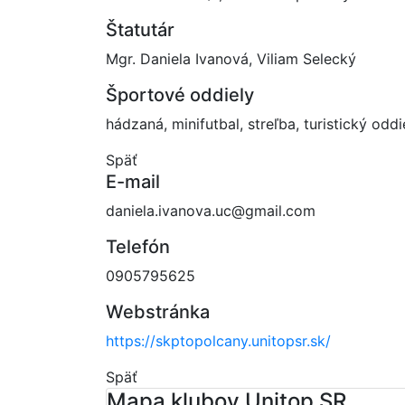
Štatutár
Mgr. Daniela Ivanová, Viliam Selecký
Športové oddiely
hádzaná, minifutbal, streľba, turistický oddi
Späť
E-mail
daniela.ivanova.uc@gmail.com
Telefón
0905795625
Webstránka
https://skptopolcany.unitopsr.sk/
Späť
Mapa klubov Unitop SR