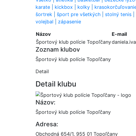
karate
|
kickbox
|
kolky
|
krasokorčuľovani
šortrek
|
šport pre všetkých
|
stolný tenis
|
volejbal
|
zápasenie
Názov
E-mail
Športový klub polície Topoľčany
daniela.i
Zoznam klubov
Športový klub polície Topoľčany
Detail
Detail klubu
Názov:
Športový klub polície Topoľčany
Adresa:
Obchodná 654/1, 955 01 Topoľčany